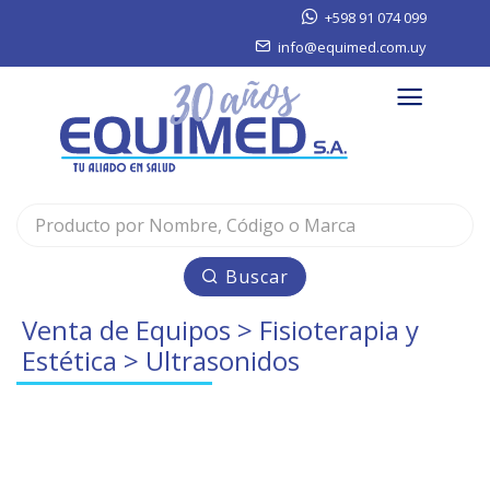
+598 91 074 099
info@equimed.com.uy
Buscar
Venta de Equipos
>
Fisioterapia y
Estética
> Ultrasonidos