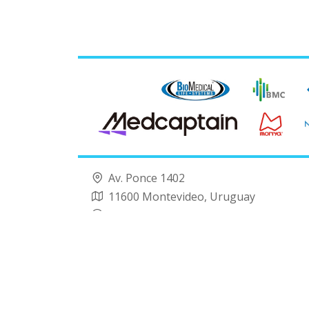
Av. Ponce 1402
11600 Montevideo, Uruguay
+598 91 074 099
info@equimed.com.uy
Derechos rese