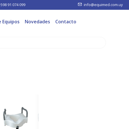
+598 91 074 099
info@equimed.com.uy
e Equipos
Novedades
Contacto