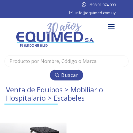
+598 91 074 099
info@equimed.com.uy
Buscar
Venta de Equipos
>
Mobiliario
Hospitalario
> Escabeles