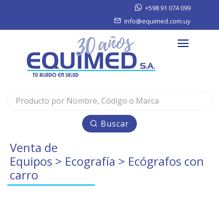
+598 91 074 099
info@equimed.com.uy
Buscar
Venta de
Equipos
>
Ecografía
> Ecógrafos con
carro