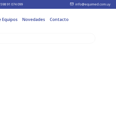
+598 91 074 099
info@equimed.com.uy
e Equipos
Novedades
Contacto