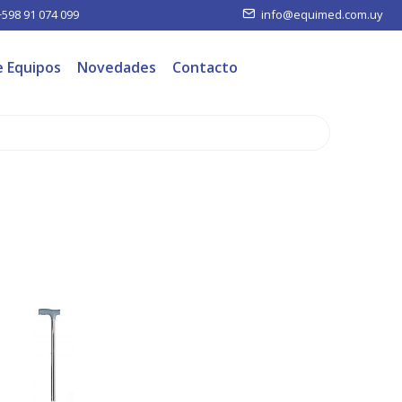
+598 91 074 099
info@equimed.com.uy
e Equipos
Novedades
Contacto