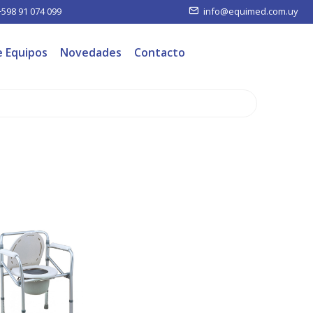
+598 91 074 099
info@equimed.com.uy
e Equipos
Novedades
Contacto