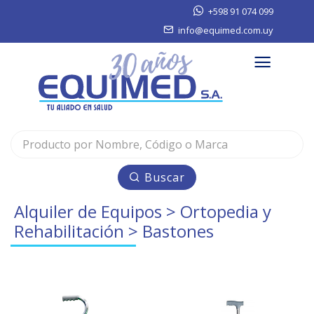
+598 91 074 099
info@equimed.com.uy
Buscar
Alquiler de Equipos
>
Ortopedia y
Rehabilitación
> Bastones